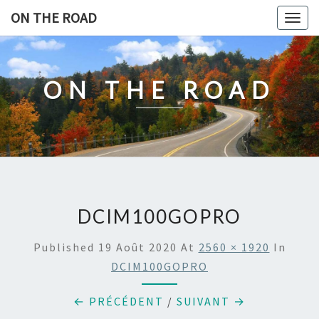
Skip
ON THE ROAD
Togg
to
navig
content
ON THE ROAD
DCIM100GOPRO
Published
19 Août 2020
At
2560 × 1920
In
DCIM100GOPRO
← PRÉCÉDENT
/
SUIVANT →