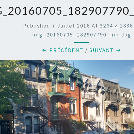
G_20160705_182907790
Published
7 Juillet 2016
At
3264 × 1836
Img_20160705_182907790_hdr.jpg
← PRÉCÉDENT
/
SUIVANT →