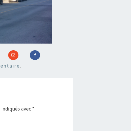
entaire
.
t indiqués avec
*