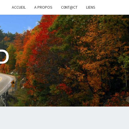
ACCUEIL
A PROPOS
C0NT@CT
LIENS
D