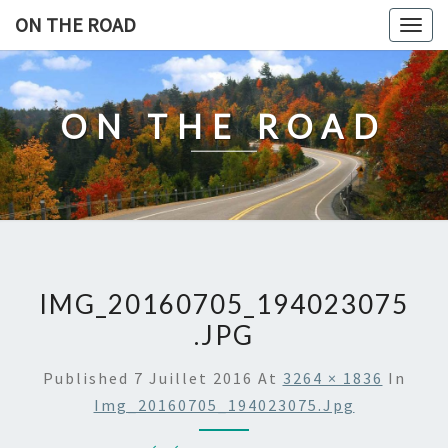
Skip
ON THE ROAD
Togg
to
navig
content
ON THE ROAD
IMG_20160705_194023075
.JPG
Published
7 Juillet 2016
At
3264 × 1836
In
Img_20160705_194023075.jpg