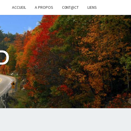
ACCUEIL
A PROPOS
C0NT@CT
LIENS
D