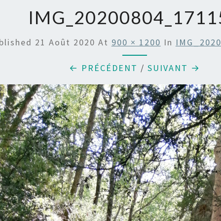
IMG_20200804_1711
blished
21 Août 2020
At
900 × 1200
In
IMG_2020
← PRÉCÉDENT
/
SUIVANT →