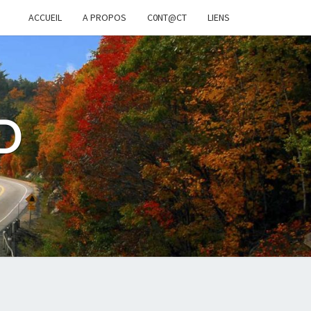
ACCUEIL
A PROPOS
C0NT@CT
LIENS
D