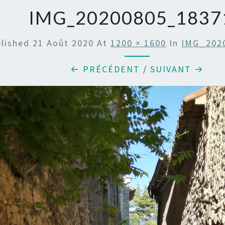
IMG_20200805_1837
blished
21 Août 2020
At
1200 × 1600
In
IMG_202
← PRÉCÉDENT
/
SUIVANT →