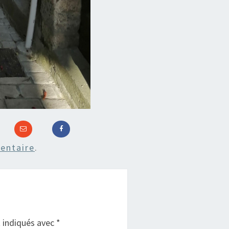
entaire
.
t indiqués avec
*