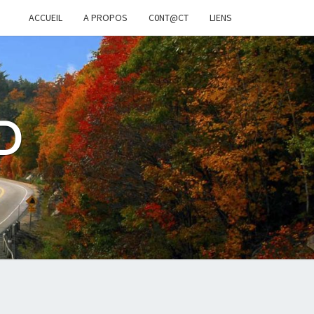
ACCUEIL
A PROPOS
C0NT@CT
LIENS
D