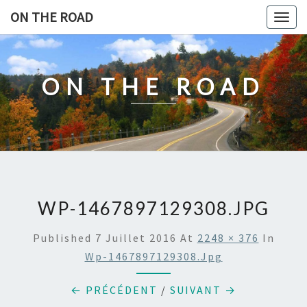
Skip
ON THE ROAD
Togg
to
navig
content
ON THE ROAD
WP-1467897129308.JPG
Published
7 Juillet 2016
At
2248 × 376
In
Wp-1467897129308.jpg
← PRÉCÉDENT
/
SUIVANT →