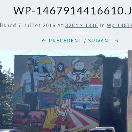
WP-1467914416610.
lished
7 Juillet 2016
At
3264 × 1836
In
Wp-1467
← PRÉCÉDENT
/
SUIVANT →