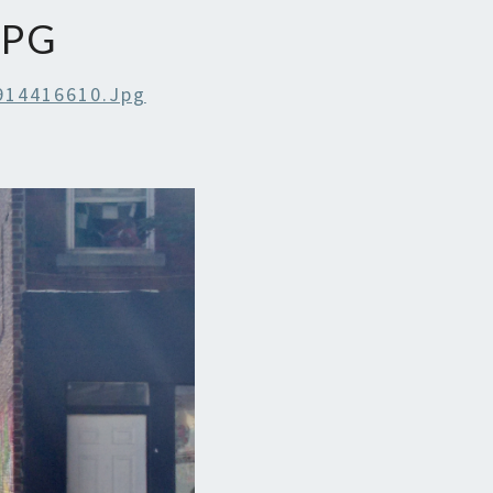
JPG
914416610.jpg