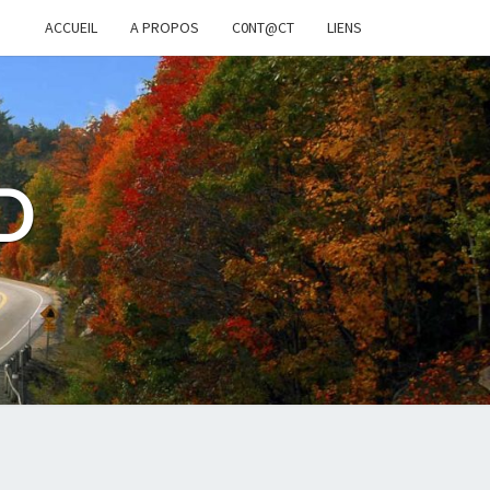
ACCUEIL
A PROPOS
C0NT@CT
LIENS
D