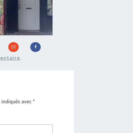
entaire
.
t indiqués avec
*