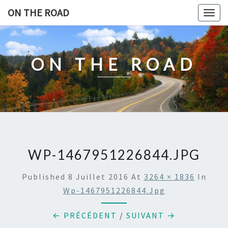
Skip
ON THE ROAD
Togg
to
navig
content
ON THE ROAD
WP-1467951226844.JPG
Published
8 Juillet 2016
At
3264 × 1836
In
Wp-1467951226844.jpg
← PRÉCÉDENT
/
SUIVANT →