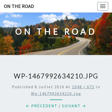
Skip
ON THE ROAD
Togg
to
navig
content
ON THE ROAD
WP-1467992634210.JPG
Published
8 Juillet 2016
At
1048 × 672
In
Wp-1467992634210.jpg
← PRÉCÉDENT
/
SUIVANT →