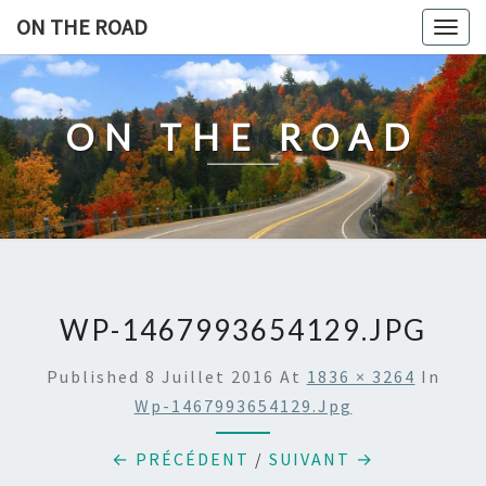
Skip
ON THE ROAD
Togg
to
navig
content
ON THE ROAD
WP-1467993654129.JPG
Published
8 Juillet 2016
At
1836 × 3264
In
Wp-1467993654129.jpg
← PRÉCÉDENT
/
SUIVANT →