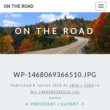
Skip
ON THE ROAD
Togg
to
navig
content
ON THE ROAD
WP-1468069366510.JPG
Published
9 Juillet 2016
At
1836 × 3264
In
Wp-1468069366510.jpg
← PRÉCÉDENT
/
SUIVANT →