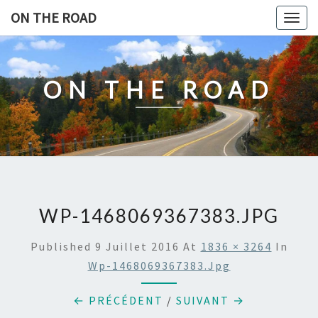
Skip
ON THE ROAD
Togg
to
navig
content
ON THE ROAD
WP-1468069367383.JPG
Published
9 Juillet 2016
At
1836 × 3264
In
Wp-1468069367383.jpg
← PRÉCÉDENT
/
SUIVANT →