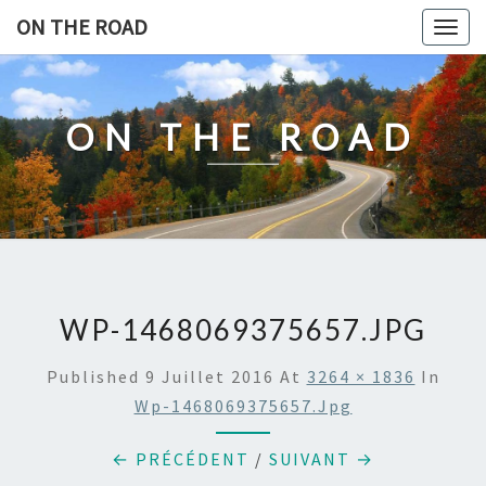
Skip
ON THE ROAD
Togg
to
navig
content
ON THE ROAD
WP-1468069375657.JPG
Published
9 Juillet 2016
At
3264 × 1836
In
Wp-1468069375657.jpg
← PRÉCÉDENT
/
SUIVANT →