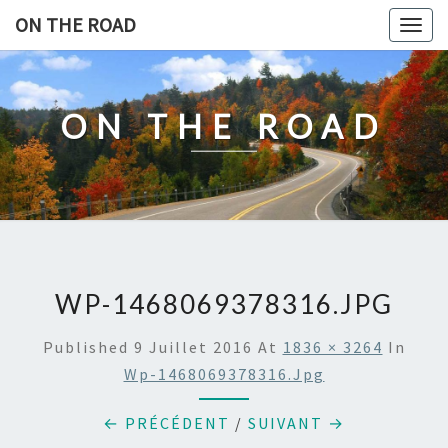
Skip
ON THE ROAD
Togg
to
navig
content
ON THE ROAD
WP-1468069378316.JPG
Published
9 Juillet 2016
At
1836 × 3264
In
Wp-1468069378316.jpg
← PRÉCÉDENT
/
SUIVANT →