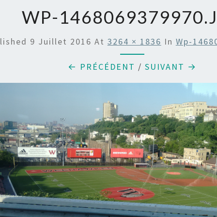
WP-1468069379970.
lished
9 Juillet 2016
At
3264 × 1836
In
Wp-1468
← PRÉCÉDENT
/
SUIVANT →