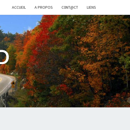
ACCUEIL
A PROPOS
C0NT@CT
LIENS
D