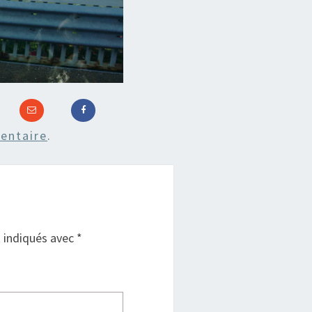
entaire
.
t indiqués avec
*