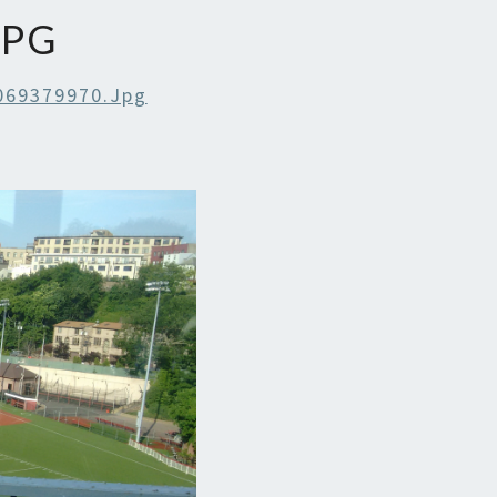
JPG
069379970.jpg