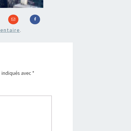
entaire
.
t indiqués avec
*