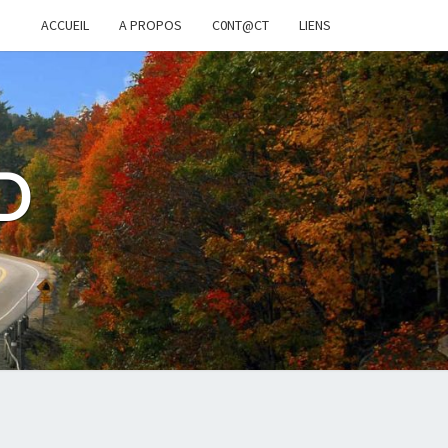
ACCUEIL
A PROPOS
C0NT@CT
LIENS
D