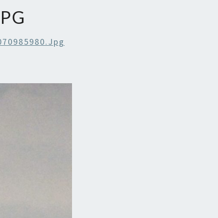
JPG
070985980.jpg