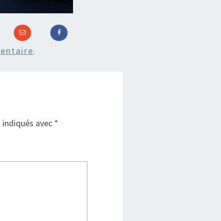
entaire
.
t indiqués avec
*