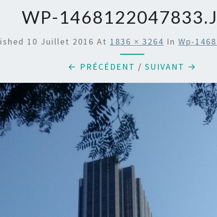
WP-1468122047833.
lished
10 Juillet 2016
At
1836 × 3264
In
Wp-1468
← PRÉCÉDENT
/
SUIVANT →