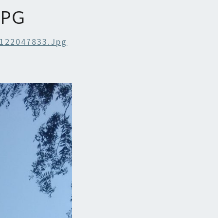
JPG
122047833.jpg