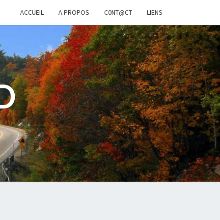
ACCUEIL
A PROPOS
C0NT@CT
LIENS
D