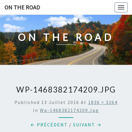
Skip
ON THE ROAD
Togg
to
navig
content
ON THE ROAD
WP-1468382174209.JPG
Published
13 Juillet 2016
At
1836 × 3264
In
Wp-1468382174209.jpg
← PRÉCÉDENT
/
SUIVANT →