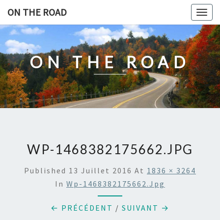
Skip
ON THE ROAD
Togg
to
navig
content
ON THE ROAD
WP-1468382175662.JPG
Published
13 Juillet 2016
At
1836 × 3264
In
Wp-1468382175662.jpg
← PRÉCÉDENT
/
SUIVANT →