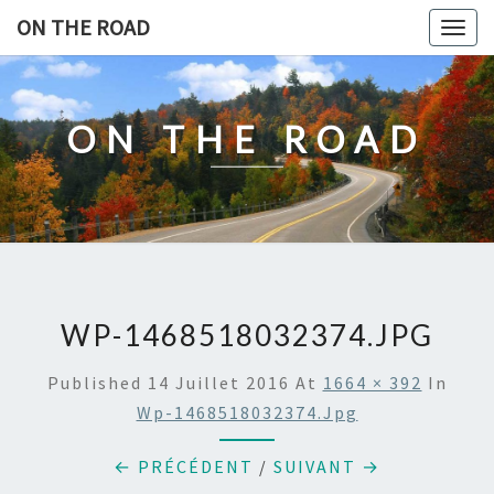
Skip
ON THE ROAD
Togg
to
navig
content
ON THE ROAD
WP-1468518032374.JPG
Published
14 Juillet 2016
At
1664 × 392
In
Wp-1468518032374.jpg
← PRÉCÉDENT
/
SUIVANT →