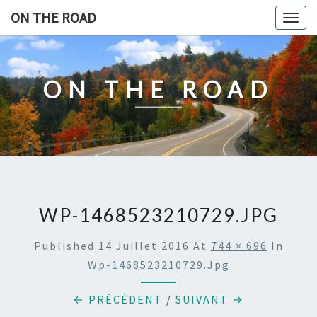
Skip
ON THE ROAD
Togg
to
navig
content
ON THE ROAD
WP-1468523210729.JPG
Published
14 Juillet 2016
At
744 × 696
In
Wp-1468523210729.jpg
← PRÉCÉDENT
/
SUIVANT →