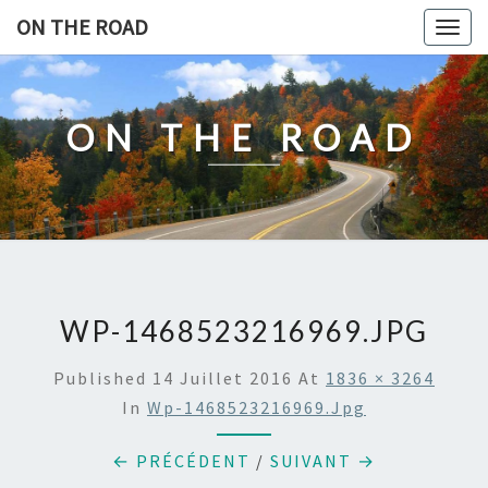
Skip
ON THE ROAD
Togg
to
navig
content
ON THE ROAD
WP-1468523216969.JPG
Published
14 Juillet 2016
At
1836 × 3264
In
Wp-1468523216969.jpg
← PRÉCÉDENT
/
SUIVANT →