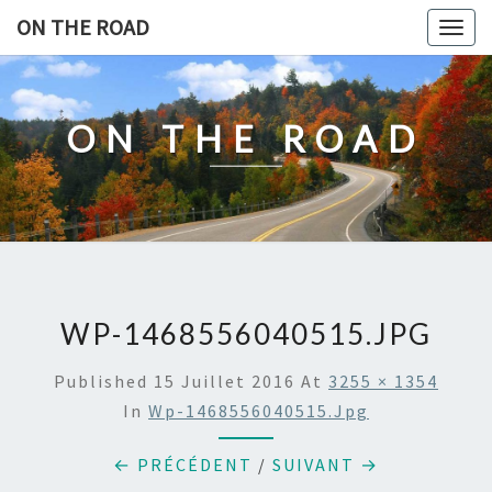
Skip
ON THE ROAD
Togg
to
navig
content
ON THE ROAD
WP-1468556040515.JPG
Published
15 Juillet 2016
At
3255 × 1354
In
Wp-1468556040515.jpg
← PRÉCÉDENT
/
SUIVANT →