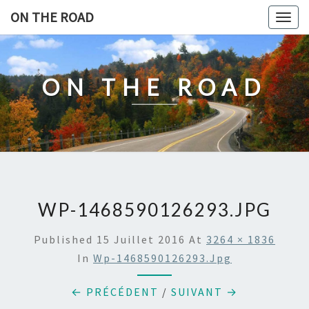
Skip
ON THE ROAD
Togg
to
navig
content
ON THE ROAD
WP-1468590126293.JPG
Published
15 Juillet 2016
At
3264 × 1836
In
Wp-1468590126293.jpg
← PRÉCÉDENT
/
SUIVANT →