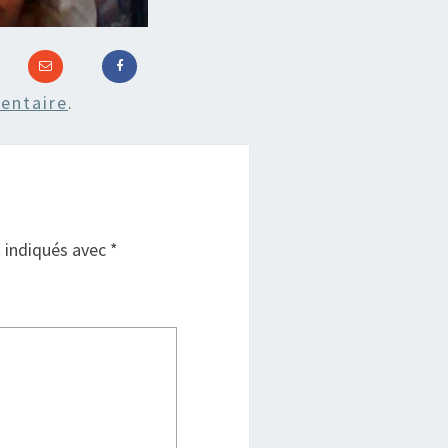
entaire
.
t indiqués avec
*