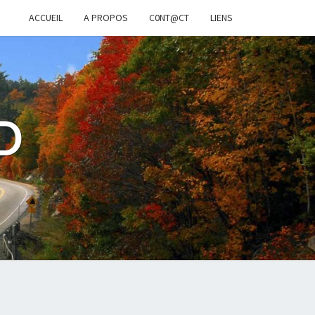
ACCUEIL
A PROPOS
C0NT@CT
LIENS
D