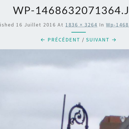
WP-1468632071364.
lished
16 Juillet 2016
At
1836 × 3264
In
Wp-1468
← PRÉCÉDENT
/
SUIVANT →