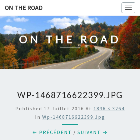
Skip
ON THE ROAD
Togg
to
navig
content
ON THE ROAD
WP-1468716622399.JPG
Published
17 Juillet 2016
At
1836 × 3264
In
Wp-1468716622399.jpg
← PRÉCÉDENT
/
SUIVANT →