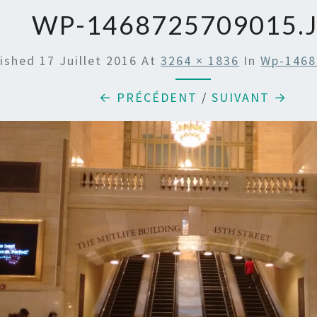
WP-1468725709015.
lished
17 Juillet 2016
At
3264 × 1836
In
Wp-1468
← PRÉCÉDENT
/
SUIVANT →