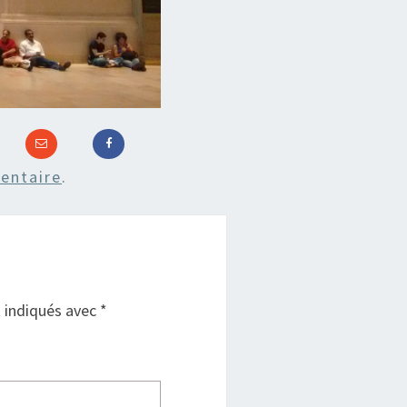
entaire
.
t indiqués avec
*