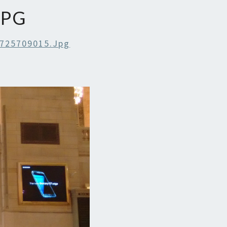
JPG
725709015.jpg