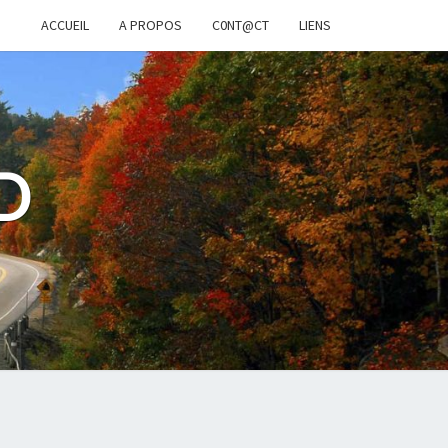
ACCUEIL
A PROPOS
C0NT@CT
LIENS
D