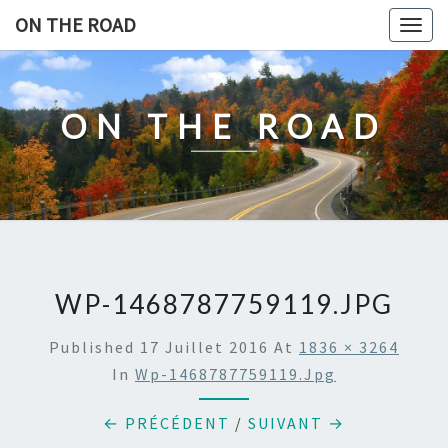
Skip
ON THE ROAD
Togg
to
navig
content
ON THE ROAD
WP-1468787759119.JPG
Published
17 Juillet 2016
At
1836 × 3264
In
Wp-1468787759119.jpg
← PRÉCÉDENT
/
SUIVANT →