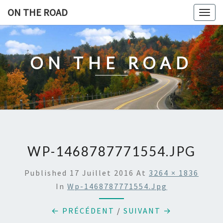
Skip
ON THE ROAD
Togg
to
navig
content
ON THE ROAD
WP-1468787771554.JPG
Published
17 Juillet 2016
At
3264 × 1836
In
Wp-1468787771554.jpg
← PRÉCÉDENT
/
SUIVANT →