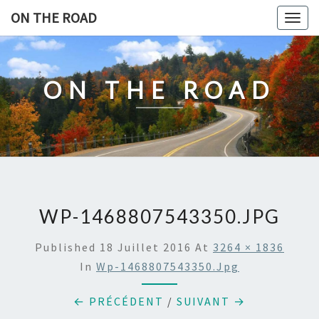
Skip
ON THE ROAD
Togg
to
navig
content
ON THE ROAD
WP-1468807543350.JPG
Published
18 Juillet 2016
At
3264 × 1836
In
Wp-1468807543350.jpg
← PRÉCÉDENT
/
SUIVANT →