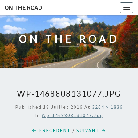
Skip
ON THE ROAD
Togg
to
navig
content
ON THE ROAD
WP-1468808131077.JPG
Published
18 Juillet 2016
At
3264 × 1836
In
Wp-1468808131077.jpg
← PRÉCÉDENT
/
SUIVANT →