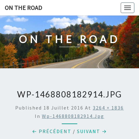
Skip
ON THE ROAD
Togg
to
navig
content
ON THE ROAD
WP-1468808182914.JPG
Published
18 Juillet 2016
At
3264 × 1836
In
Wp-1468808182914.jpg
← PRÉCÉDENT
/
SUIVANT →