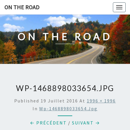
Skip
ON THE ROAD
Togg
to
navig
content
ON THE ROAD
WP-1468898033654.JPG
Published
19 Juillet 2016
At
1996 × 1996
In
Wp-1468898033654.jpg
← PRÉCÉDENT
/
SUIVANT →