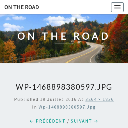
Skip
ON THE ROAD
Togg
to
navig
content
ON THE ROAD
WP-1468898380597.JPG
Published
19 Juillet 2016
At
3264 × 1836
In
Wp-1468898380597.jpg
← PRÉCÉDENT
/
SUIVANT →