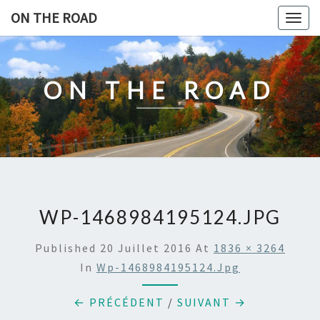
Skip
ON THE ROAD
Togg
to
navig
content
ON THE ROAD
WP-1468984195124.JPG
Published
20 Juillet 2016
At
1836 × 3264
In
Wp-1468984195124.jpg
← PRÉCÉDENT
/
SUIVANT →