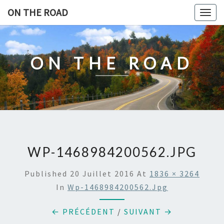
Skip
ON THE ROAD
Togg
to
navig
content
ON THE ROAD
WP-1468984200562.JPG
Published
20 Juillet 2016
At
1836 × 3264
In
Wp-1468984200562.jpg
← PRÉCÉDENT
/
SUIVANT →