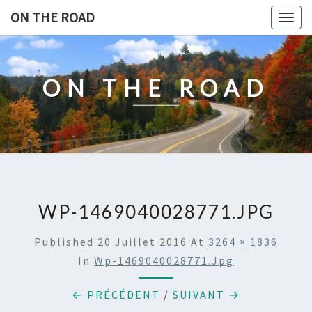
Skip
ON THE ROAD
Togg
to
navig
content
ON THE ROAD
WP-1469040028771.JPG
Published
20 Juillet 2016
At
3264 × 1836
In
Wp-1469040028771.jpg
← PRÉCÉDENT
/
SUIVANT →