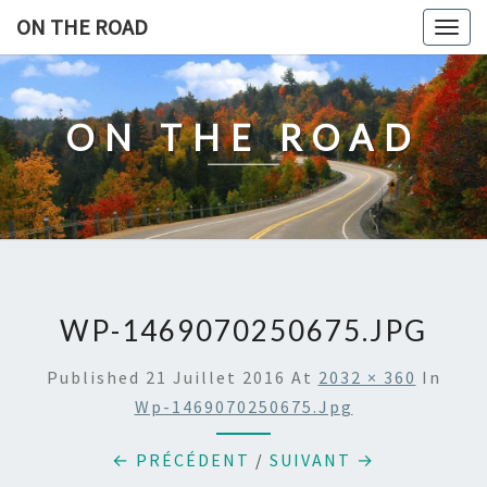
Skip
ON THE ROAD
Togg
to
navig
content
ON THE ROAD
WP-1469070250675.JPG
Published
21 Juillet 2016
At
2032 × 360
In
Wp-1469070250675.jpg
← PRÉCÉDENT
/
SUIVANT →