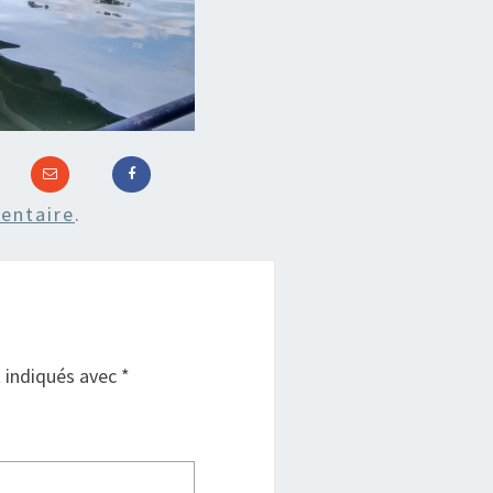
entaire
.
t indiqués avec
*