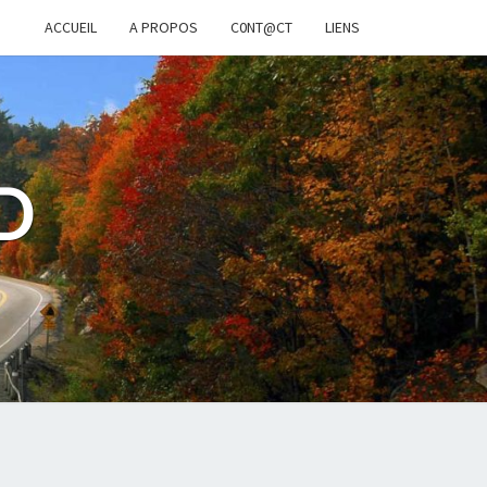
ACCUEIL
A PROPOS
C0NT@CT
LIENS
D