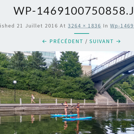
WP-1469100750858.
lished
21 Juillet 2016
At
3264 × 1836
In
Wp-1469
← PRÉCÉDENT
/
SUIVANT →