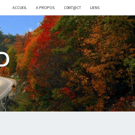
ACCUEIL
A PROPOS
C0NT@CT
LIENS
D