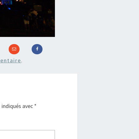
entaire
.
t indiqués avec
*