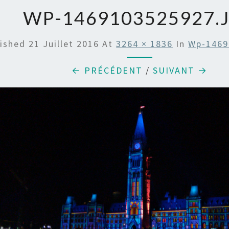
WP-1469103525927.
lished
21 Juillet 2016
At
3264 × 1836
In
Wp-1469
← PRÉCÉDENT
/
SUIVANT →