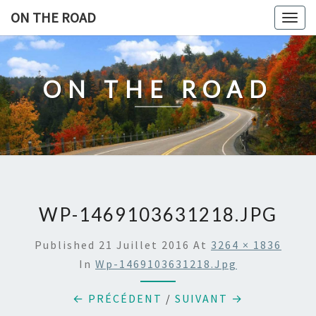
Skip
ON THE ROAD
Togg
to
navig
content
ON THE ROAD
WP-1469103631218.JPG
Published
21 Juillet 2016
At
3264 × 1836
In
Wp-1469103631218.jpg
← PRÉCÉDENT
/
SUIVANT →