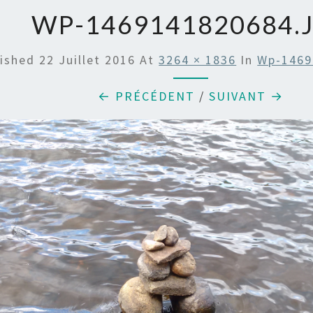
WP-1469141820684.
lished
22 Juillet 2016
At
3264 × 1836
In
Wp-1469
← PRÉCÉDENT
/
SUIVANT →