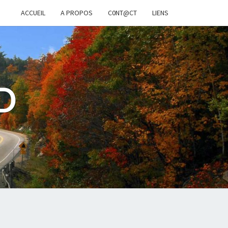
ACCUEIL
A PROPOS
C0NT@CT
LIENS
D