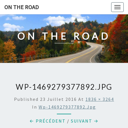
Skip
ON THE ROAD
Togg
to
navig
content
ON THE ROAD
WP-1469279377892.JPG
Published
23 Juillet 2016
At
1836 × 3264
In
Wp-1469279377892.jpg
← PRÉCÉDENT
/
SUIVANT →