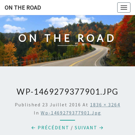
Skip
ON THE ROAD
Togg
to
navig
content
ON THE ROAD
WP-1469279377901.JPG
Published
23 Juillet 2016
At
1836 × 3264
In
Wp-1469279377901.jpg
← PRÉCÉDENT
/
SUIVANT →