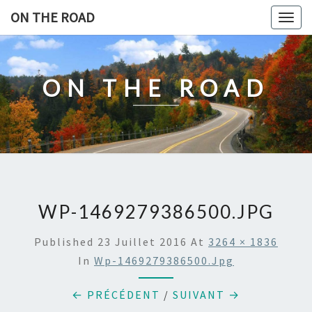
Skip
ON THE ROAD
Togg
to
navig
content
ON THE ROAD
WP-1469279386500.JPG
Published
23 Juillet 2016
At
3264 × 1836
In
Wp-1469279386500.jpg
← PRÉCÉDENT
/
SUIVANT →