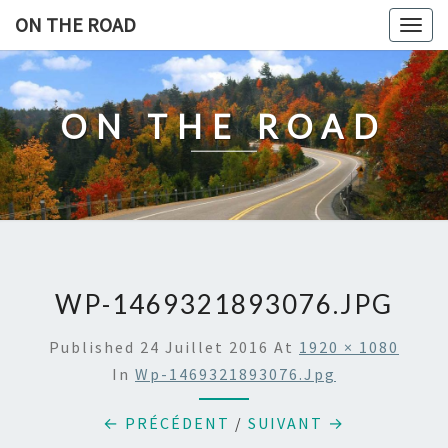
Skip
ON THE ROAD
Togg
to
navig
content
ON THE ROAD
WP-1469321893076.JPG
Published
24 Juillet 2016
At
1920 × 1080
In
Wp-1469321893076.jpg
← PRÉCÉDENT
/
SUIVANT →