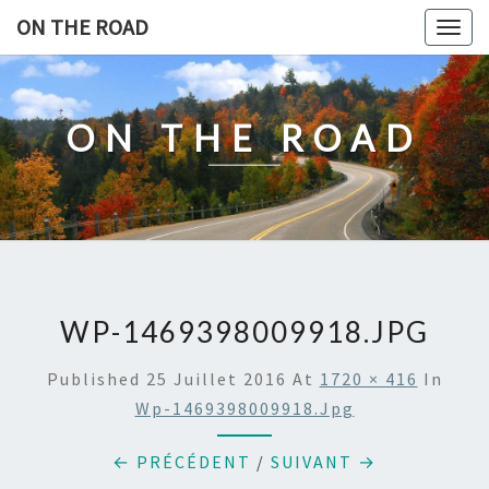
Skip
ON THE ROAD
Togg
to
navig
content
ON THE ROAD
WP-1469398009918.JPG
Published
25 Juillet 2016
At
1720 × 416
In
Wp-1469398009918.jpg
← PRÉCÉDENT
/
SUIVANT →