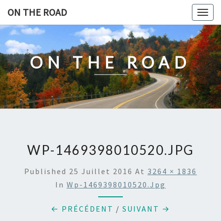
Skip
ON THE ROAD
Togg
to
navig
content
ON THE ROAD
WP-1469398010520.JPG
Published
25 Juillet 2016
At
3264 × 1836
In
Wp-1469398010520.jpg
← PRÉCÉDENT
/
SUIVANT →