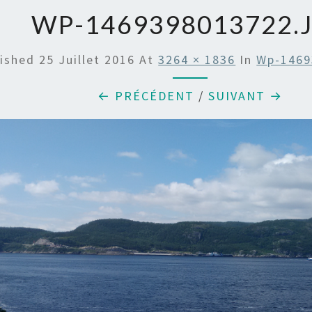
WP-1469398013722.
lished
25 Juillet 2016
At
3264 × 1836
In
Wp-1469
← PRÉCÉDENT
/
SUIVANT →