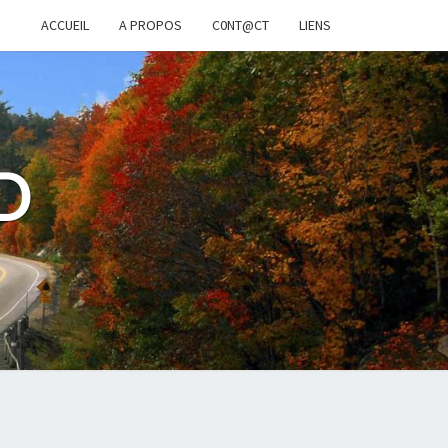
ACCUEIL
A PROPOS
C0NT@CT
LIENS
D